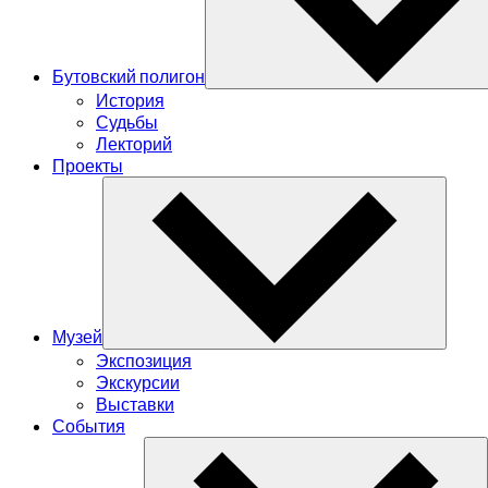
Бутовский полигон
История
Судьбы
Лекторий
Проекты
Музей
Экспозиция
Экскурсии
Выставки
События