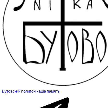
Бутовский полигон
наша память