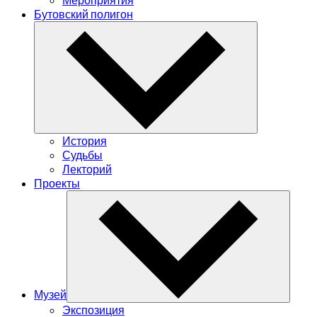
Бутовский полигон
История
Судьбы
Лекторий
Проекты
Музей
Экспозиция