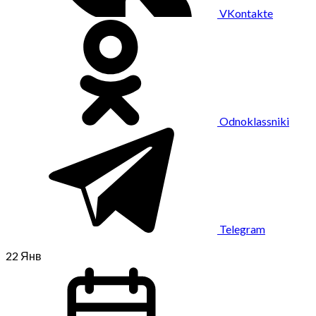
VKontakte
Odnoklassniki
Telegram
22
Янв