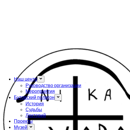
Наш центр
Руководство организации
Мероприятия
Бутовский полигон
История
Судьбы
Лекторий
Проекты
Музей