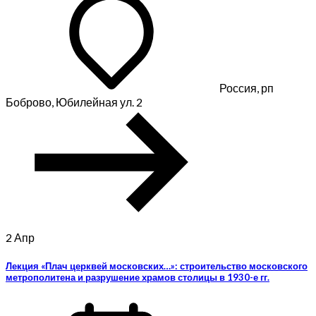
Россия, рп
Боброво, Юбилейная ул. 2
2
Апр
Лекция «Плач церквей московских…»: строительство московского
метрополитена и разрушение храмов столицы в 1930-е гг.